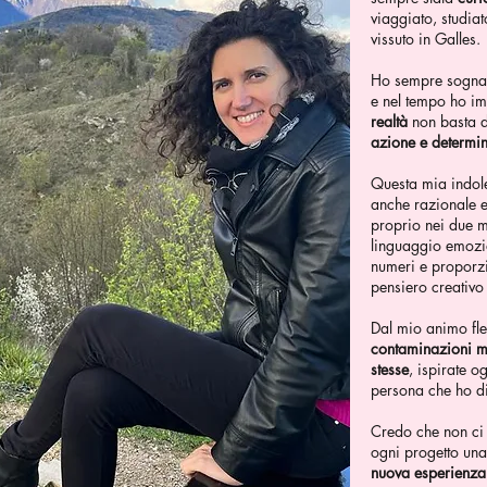
viaggiato, studia
vissuto in Galles.
Ho sempre sognato
e nel tempo ho i
realtà
non basta d
azione e determi
Questa mia indole
anche razionale e
proprio nei due m
linguaggio emozio
numeri e proporzio
pensiero creativo
Dal mio animo fle
contaminazioni mu
stesse
, ispirate o
persona che ho di
Credo che non ci s
ogni progetto una
nuova esperienza