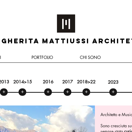
GHERITA MATTIUSSI ARCHIT
I
PORTFOLIO
CHI SONO
2013
2014>15
2016
2017
2018>22
2023
+
+
+
+
+
+
Architetto e Music
Sono cresciuta su
sempre stata
curi