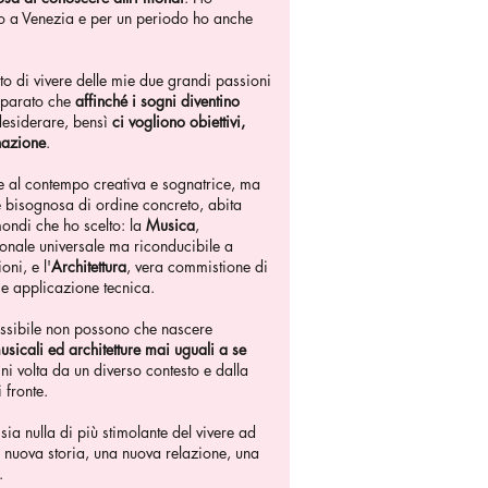
to a Venezia e per un periodo ho anche
 di vivere delle mie due grandi passioni
mparato che
affinché i sogni diventino
esiderare, bensì
ci vogliono obiettivi,
nazione
.
 al contempo creativa e sognatrice, ma
 bisognosa di ordine concreto, abita
ondi che ho scelto: la
Musica
,
nale universale ma riconducibile a
ni, e l'
Architettura
, vera commistione di
 e applicazione tecnica.
ssibile non possono che nascere
sicali ed architetture mai uguali a se
gni volta da un diverso contesto e dalla
 fronte.
ia nulla di più stimolante del vivere ad
 nuova storia, una nuova relazione, una
.