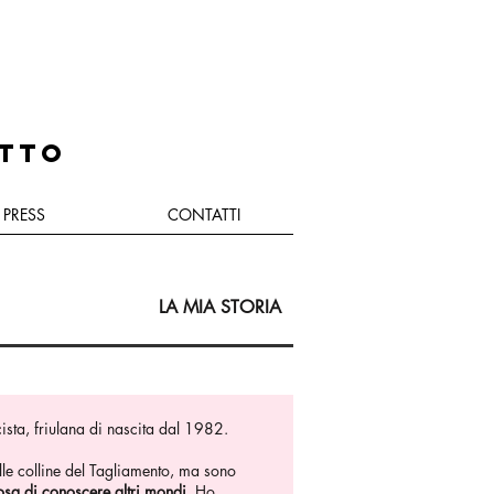
ETTO
PRESS
CONTATTI
LA MIA STORIA
ista, friulana di nascita dal 1982.
lle colline del Tagliamento, ma sono
osa di conoscere altri mondi
. Ho